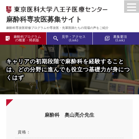
麻酔科専攻医募集サイト
麻酔科専攻医研修プログラムや専攻医・先輩医師たちの現場の声をご紹介
麻酔科プログラム
見学・アクセス
募集要項
の概要・簡易版
(Link)
(Link)
キャリアの初期段階で麻酔科を経験すること
は、どの分野に進んでも役立つ基礎力が身につ
くはず
麻酔科 奥山亮介先生
資格：